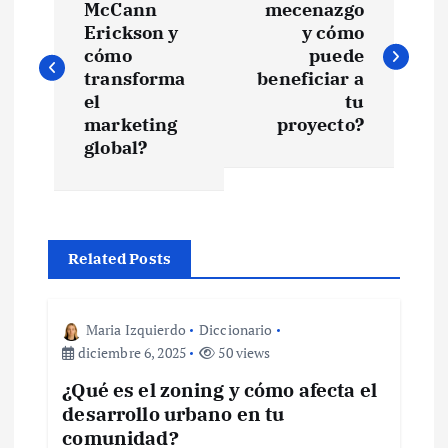
a
McCann
mecenazgo
Erickson y
y cómo
v
cómo
puede
transforma
beneficiar a
e
el
tu
marketing
proyecto?
global?
g
a
c
Related Posts
i
Maria Izquierdo
Diccionario
ó
diciembre 6, 2025
50 views
¿Qué es el zoning y cómo afecta el
n
desarrollo urbano en tu
comunidad?