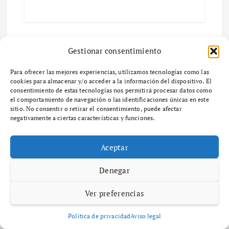
s
Gestionar consentimiento
Deja una respuesta
Para ofrecer las mejores experiencias, utilizamos tecnologías como las
Tu dirección de correo electrónico no será publicada.
Los
cookies para almacenar y/o acceder a la información del dispositivo. El
consentimiento de estas tecnologías nos permitirá procesar datos como
campos obligatorios están marcados con
*
el comportamiento de navegación o las identificaciones únicas en este
sitio. No consentir o retirar el consentimiento, puede afectar
Comentario
*
negativamente a ciertas características y funciones.
Aceptar
Denegar
Nombre
*
Ver preferencias
Política de privacidad
Aviso legal