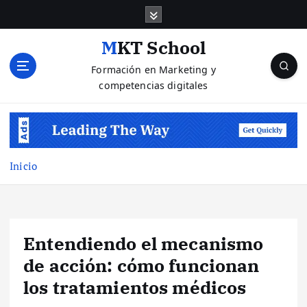
S
a
l
MKT School
t
Formación en Marketing y
a
competencias digitales
r
a
l
c
o
n
Inicio
t
e
n
i
Entendiendo el mecanismo
d
o
de acción: cómo funcionan
los tratamientos médicos