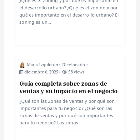
¿Qué es el Zoning y por qué es importante en
e
el desarrollo urbano? ¿Qué es el zoning y por
qué es importante en el desarrollo urbano? El
zoning es un…
e
n
t
Maria Izquierdo
Diccionario
r
diciembre 6, 2025
58 views
Guía completa sobre zonas de
a
ventas y su impacto en el negocio
d
¿Qué son las Zonas de Ventas y por qué son
importantes para tu negocio? ¿Qué son las
a
zonas de ventas y por qué son importantes
para tu negocio? Las zonas…
s