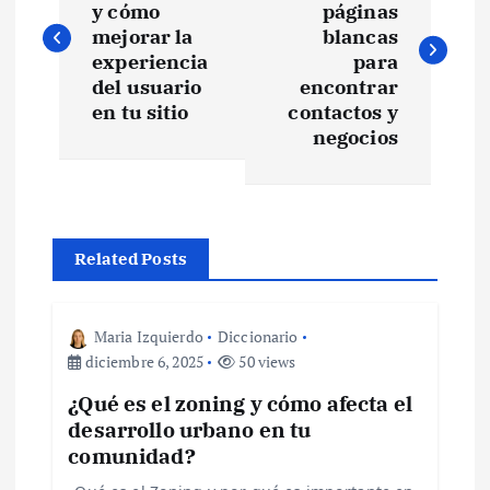
y cómo
páginas
v
mejorar la
blancas
experiencia
para
e
del usuario
encontrar
en tu sitio
contactos y
negocios
g
a
c
Related Posts
i
Maria Izquierdo
Diccionario
ó
diciembre 6, 2025
50 views
¿Qué es el zoning y cómo afecta el
n
desarrollo urbano en tu
comunidad?
d