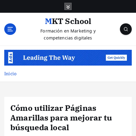
S
a
l
MKT School
t
Formación en Marketing y
a
competencias digitales
r
a
l
c
o
n
Inicio
t
e
n
i
Cómo utilizar Páginas
d
o
Amarillas para mejorar tu
búsqueda local