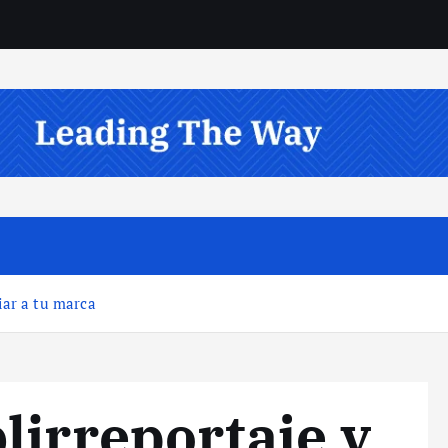
iar a tu marca
lirreportaje y