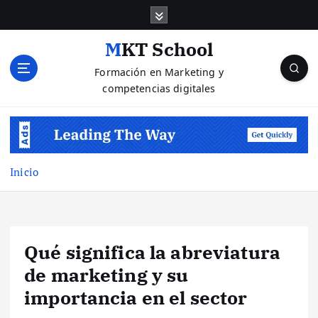
S
a
l
MKT School
t
Formación en Marketing y
a
competencias digitales
r
a
l
c
o
n
Inicio
t
e
n
i
Qué significa la abreviatura
d
o
de marketing y su
importancia en el sector