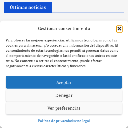
Últimas noticias
A Paisaxe que sabe difunde la cultura y patrimonio de la provincia
Gestionar consentimiento
de A Coruña a través de su gastronomía
SEO y GEO: Cómo alinear la estrategia de contenidos con la
Para ofrecer las mejores experiencias, utilizamos tecnologías como las
inteligencia artificial
cookies para almacenar y/o acceder a la información del dispositivo. El
La app Freecash de Almedia lidera los rankings globales de la App
consentimiento de estas tecnologías nos permitirá procesar datos como
Store de iOS mientras las plataformas de recompensas se
el comportamiento de navegación o las identificaciones únicas en este
sitio. No consentir o retirar el consentimiento, puede afectar
generalizan
negativamente a ciertas características y funciones.
Freecash presenta una forma divertida y sencilla de ganar dinero
viendo vídeos de YouTube
Aceptar
¿Qué es el zoning y cómo afecta el desarrollo urbano en tu
comunidad?
Denegar
Comentarios recientes
Ver preferencias
Política de privacidad
Aviso legal
No hay comentarios que mostrar.