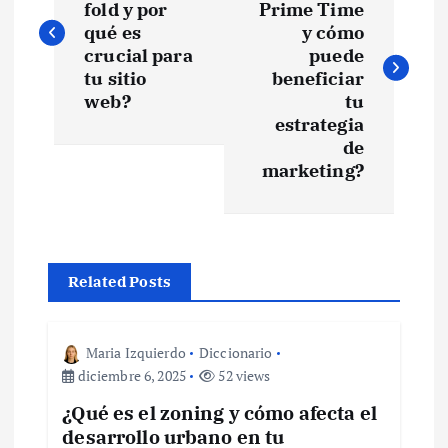
fold y por
Prime Time
v
qué es
y cómo
crucial para
puede
e
tu sitio
beneficiar
web?
tu
estrategia
g
de
marketing?
a
c
i
Related Posts
ó
Maria Izquierdo
Diccionario
n
diciembre 6, 2025
52 views
¿Qué es el zoning y cómo afecta el
d
desarrollo urbano en tu