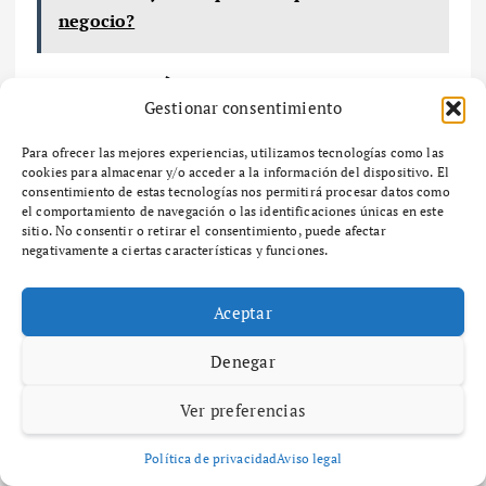
negocio?
Conclusión
Gestionar consentimiento
Los estudios de caso de empresas como Procter
Para ofrecer las mejores experiencias, utilizamos tecnologías como las
& Gamble, Apple y Coca-Cola demuestran que un
cookies para almacenar y/o acceder a la información del dispositivo. El
análisis eficaz de la cartera de productos es
consentimiento de estas tecnologías nos permitirá procesar datos como
el comportamiento de navegación o las identificaciones únicas en este
crucial para la toma de decisiones estratégicas.
sitio. No consentir o retirar el consentimiento, puede afectar
Este enfoque no solo ayuda a identificar
negativamente a ciertas características y funciones.
productos exitosos, sino que también guía a las
empresas en la adaptación a las tendencias del
Aceptar
mercado. Implementar un análisis riguroso
Denegar
puede resultar en un crecimiento sostenible y en
una mejora en la rentabilidad.
Ver preferencias
Fuentes:
Política de privacidad
Aviso legal
– Kotler, P., & Keller, K. L. (2016). Marketing