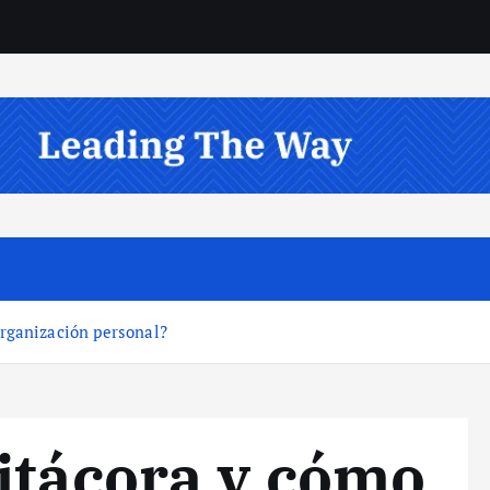
rganización personal?
itácora y cómo