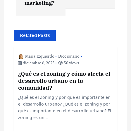
g
marketing?
a
c
Related Posts
i
ó
Maria Izquierdo
Diccionario
diciembre 6, 2025
50 views
n
¿Qué es el zoning y cómo afecta el
desarrollo urbano en tu
d
comunidad?
e
¿Qué es el Zoning y por qué es importante en
el desarrollo urbano? ¿Qué es el zoning y por
qué es importante en el desarrollo urbano? El
e
zoning es un…
n