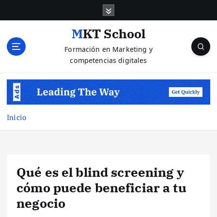
S
a
l
MKT School
t
Formación en Marketing y
a
competencias digitales
r
a
l
c
o
n
Inicio
t
e
n
i
Qué es el blind screening y
d
o
cómo puede beneficiar a tu
negocio