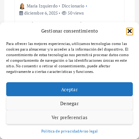
i
Maria Izquierdo
Diccionario
ó
diciembre 6, 2025
50 views
¿Qué es el zoning y cómo afecta el
n
Gestionar consentimiento
desarrollo urbano en tu
comunidad?
d
Para ofrecer las mejores experiencias, utilizamos tecnologías como las
¿Qué es el Zoning y por qué es importante en
cookies para almacenar y/o acceder a la información del dispositivo. El
consentimiento de estas tecnologías nos permitirá procesar datos como
e
el desarrollo urbano? ¿Qué es el zoning y por
el comportamiento de navegación o las identificaciones únicas en este
qué es importante en el desarrollo urbano? El
sitio. No consentir o retirar el consentimiento, puede afectar
zoning es un…
e
negativamente a ciertas características y funciones.
n
Aceptar
t
Denegar
Maria Izquierdo
Diccionario
r
Ver preferencias
diciembre 6, 2025
58 views
Guía completa sobre zonas de
Política de privacidad
Aviso legal
a