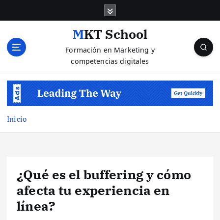
S
a
l
MKT School
t
Formación en Marketing y
a
competencias digitales
r
a
l
c
o
n
Inicio
t
e
n
i
¿Qué es el buffering y cómo
d
o
afecta tu experiencia en
línea?