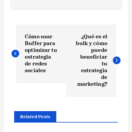
N
Cómo usar
¿Qué es el
a
Buffer para
bulk y cómo
optimizar tu
puede
v
estrategia
beneficiar
de redes
tu
e
sociales
estrategia
de
marketing?
g
a
c
Related Posts