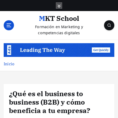
S
a
l
MKT School
t
Formación en Marketing y
a
competencias digitales
r
a
l
c
o
n
Inicio
t
e
n
i
¿Qué es el business to
d
o
business (B2B) y cómo
beneficia a tu empresa?