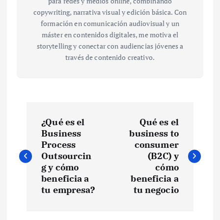
para redes y medios online, combinando
copywriting, narrativa visual y edición básica. Con
formación en comunicación audiovisual y un
máster en contenidos digitales, me motiva el
storytelling y conectar con audiencias jóvenes a
través de contenido creativo.
N
¿Qué es el
Qué es el
a
Business
business to
Process
consumer
v
Outsourcin
(B2C) y
g y cómo
cómo
e
beneficia a
beneficia a
tu empresa?
tu negocio
g