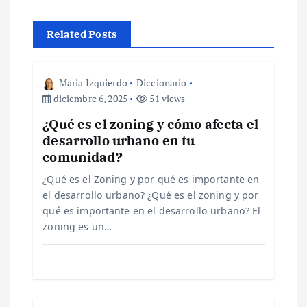
a
Related Posts
c
i
Maria Izquierdo
Diccionario
diciembre 6, 2025
51 views
ó
¿Qué es el zoning y cómo afecta el
desarrollo urbano en tu
n
comunidad?
d
¿Qué es el Zoning y por qué es importante en
el desarrollo urbano? ¿Qué es el zoning y por
e
qué es importante en el desarrollo urbano? El
zoning es un…
e
n