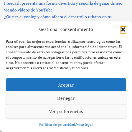
Freecash presenta una forma divertida y sencilla de ganar dinero
viendo vídeos de YouTube
¿Qué es el zoning y cómo afecta el desarrollo urbano en tu
comunidad?
Gestionar consentimiento
Comentarios recientes
Para ofrecer las mejores experiencias, utilizamos tecnologías como las
cookies para almacenar y/o acceder a la información del dispositivo. El
consentimiento de estas tecnologías nos permitirá procesar datos como
No hay comentarios que mostrar.
el comportamiento de navegación o las identificaciones únicas en este
sitio. No consentir o retirar el consentimiento, puede afectar
negativamente a ciertas características y funciones.
Categorías
Aceptar
Comercio, Empresa y Negocios
Denegar
Diccionario
Economía, Hacienda e Impuestos
Ver preferencias
SEO y GEO
VIP
Política de privacidad
Aviso legal