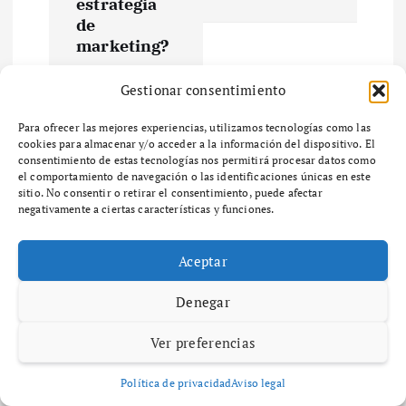
e
estrategia
de
marketing?
g
Gestionar consentimiento
a
Para ofrecer las mejores experiencias, utilizamos tecnologías como las
c
cookies para almacenar y/o acceder a la información del dispositivo. El
Related Posts
consentimiento de estas tecnologías nos permitirá procesar datos como
el comportamiento de navegación o las identificaciones únicas en este
i
sitio. No consentir o retirar el consentimiento, puede afectar
negativamente a ciertas características y funciones.
Maria Izquierdo
Diccionario
ó
diciembre 6, 2025
51 views
Aceptar
¿Qué es el zoning y cómo afecta el
n
desarrollo urbano en tu
Denegar
comunidad?
d
¿Qué es el Zoning y por qué es importante en
Ver preferencias
e
el desarrollo urbano? ¿Qué es el zoning y por
qué es importante en el desarrollo urbano? El
Política de privacidad
Aviso legal
zoning es un…