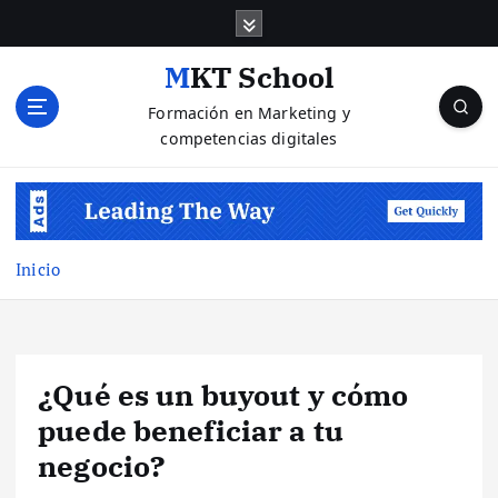
S
a
l
MKT School
t
Formación en Marketing y
a
competencias digitales
r
a
l
c
o
n
Inicio
t
e
n
i
¿Qué es un buyout y cómo
d
o
puede beneficiar a tu
negocio?