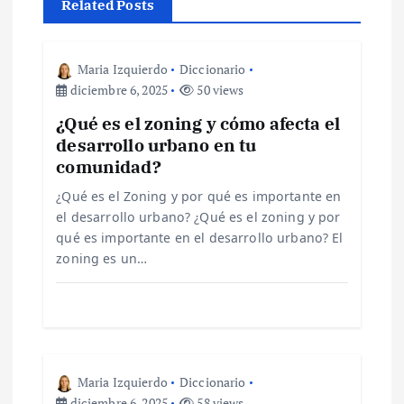
Related Posts
c
i
Maria Izquierdo
Diccionario
diciembre 6, 2025
50 views
ó
¿Qué es el zoning y cómo afecta el
desarrollo urbano en tu
n
comunidad?
d
¿Qué es el Zoning y por qué es importante en
el desarrollo urbano? ¿Qué es el zoning y por
e
qué es importante en el desarrollo urbano? El
zoning es un…
e
n
t
Maria Izquierdo
Diccionario
diciembre 6, 2025
58 views