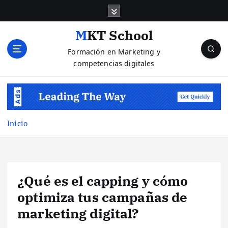
S
a
l
MKT School
t
Formación en Marketing y
a
competencias digitales
r
a
l
c
o
n
Inicio
t
e
n
i
¿Qué es el capping y cómo
d
o
optimiza tus campañas de
marketing digital?