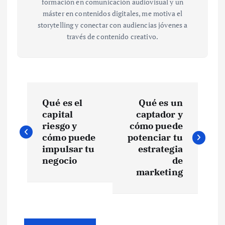
formación en comunicación audiovisual y un
máster en contenidos digitales, me motiva el
storytelling y conectar con audiencias jóvenes a
través de contenido creativo.
N
Qué es el
Qué es un
a
capital
captador y
riesgo y
cómo puede
v
cómo puede
potenciar tu
impulsar tu
estrategia
e
negocio
de
marketing
g
a