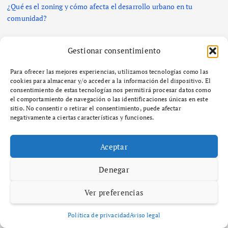
¿Qué es el zoning y cómo afecta el desarrollo urbano en tu
comunidad?
Comentarios recientes
Gestionar consentimiento
Para ofrecer las mejores experiencias, utilizamos tecnologías como las
No hay comentarios que mostrar.
cookies para almacenar y/o acceder a la información del dispositivo. El
consentimiento de estas tecnologías nos permitirá procesar datos como
el comportamiento de navegación o las identificaciones únicas en este
Categorías
sitio. No consentir o retirar el consentimiento, puede afectar
negativamente a ciertas características y funciones.
Comercio, Empresa y Negocios
Aceptar
Diccionario
Economía, Hacienda e Impuestos
Denegar
SEO y GEO
VIP
Ver preferencias
Política de privacidad
Aviso legal