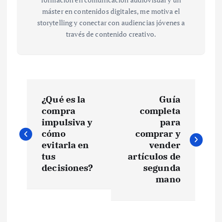
máster en contenidos digitales, me motiva el
storytelling y conectar con audiencias jóvenes a
través de contenido creativo.
N
¿Qué es la
Guía
a
compra
completa
impulsiva y
para
v
cómo
comprar y
evitarla en
vender
e
tus
artículos de
decisiones?
segunda
mano
g
a