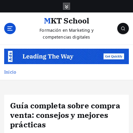
S
a
l
MKT School
t
Formación en Marketing y
a
competencias digitales
r
a
l
c
o
n
Inicio
t
e
n
i
Guía completa sobre compra
d
o
venta: consejos y mejores
prácticas