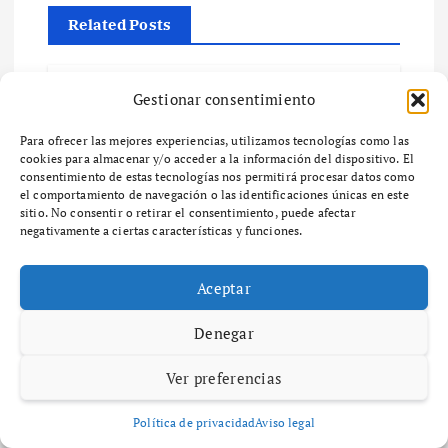
c
Related Posts
i
Maria Izquierdo
Diccionario
Gestionar consentimiento
ó
diciembre 6, 2025
51 views
Para ofrecer las mejores experiencias, utilizamos tecnologías como las
¿Qué es el zoning y cómo afecta el
n
cookies para almacenar y/o acceder a la información del dispositivo. El
desarrollo urbano en tu
consentimiento de estas tecnologías nos permitirá procesar datos como
el comportamiento de navegación o las identificaciones únicas en este
comunidad?
d
sitio. No consentir o retirar el consentimiento, puede afectar
negativamente a ciertas características y funciones.
¿Qué es el Zoning y por qué es importante en
e
el desarrollo urbano? ¿Qué es el zoning y por
qué es importante en el desarrollo urbano? El
Aceptar
zoning es un…
e
Denegar
n
Ver preferencias
t
Política de privacidad
Aviso legal
Maria Izquierdo
Diccionario