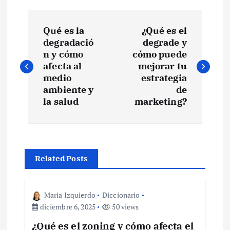
N
Qué es la
¿Qué es el
a
degradació
degrade y
n y cómo
cómo puede
v
afecta al
mejorar tu
medio
estrategia
e
ambiente y
de
la salud
marketing?
g
a
Related Posts
c
i
Maria Izquierdo
Diccionario
diciembre 6, 2025
50 views
ó
¿Qué es el zoning y cómo afecta el