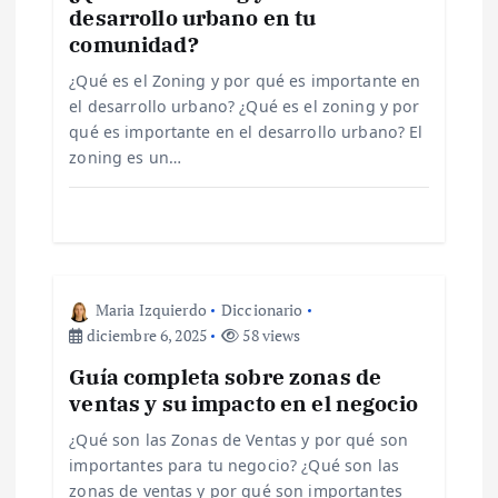
desarrollo urbano en tu
n
comunidad?
d
¿Qué es el Zoning y por qué es importante en
el desarrollo urbano? ¿Qué es el zoning y por
e
qué es importante en el desarrollo urbano? El
zoning es un…
e
n
t
Maria Izquierdo
Diccionario
diciembre 6, 2025
58 views
r
Guía completa sobre zonas de
ventas y su impacto en el negocio
a
¿Qué son las Zonas de Ventas y por qué son
d
importantes para tu negocio? ¿Qué son las
zonas de ventas y por qué son importantes