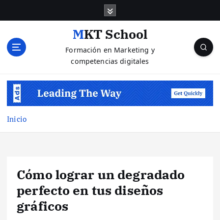
S
a
l
MKT School
t
Formación en Marketing y
a
competencias digitales
r
a
l
c
o
n
Inicio
t
e
n
i
Cómo lograr un degradado
d
o
perfecto en tus diseños
gráficos