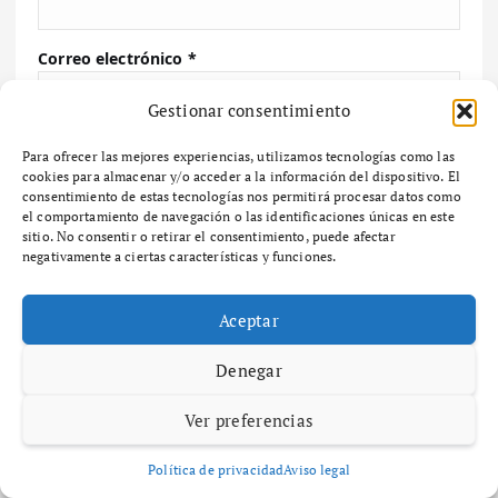
Correo electrónico
*
Gestionar consentimiento
Web
Para ofrecer las mejores experiencias, utilizamos tecnologías como las
cookies para almacenar y/o acceder a la información del dispositivo. El
consentimiento de estas tecnologías nos permitirá procesar datos como
el comportamiento de navegación o las identificaciones únicas en este
sitio. No consentir o retirar el consentimiento, puede afectar
Guarda mi nombre, correo electrónico y web en
negativamente a ciertas características y funciones.
este navegador para la próxima vez que comente.
Aceptar
Denegar
Buscar
Ver preferencias
Política de privacidad
Aviso legal
Buscar