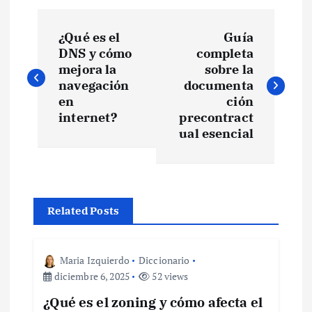
N
¿Qué es el
Guía
a
DNS y cómo
completa
mejora la
sobre la
v
navegación
documenta
en
ción
e
internet?
precontract
ual esencial
g
a
Related Posts
c
i
Maria Izquierdo
Diccionario
diciembre 6, 2025
52 views
ó
¿Qué es el zoning y cómo afecta el