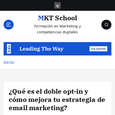
S
a
l
MKT School
t
Formación en Marketing y
a
competencias digitales
r
a
l
c
o
n
Inicio
t
e
n
i
¿Qué es el doble opt-in y
d
o
cómo mejora tu estrategia de
email marketing?