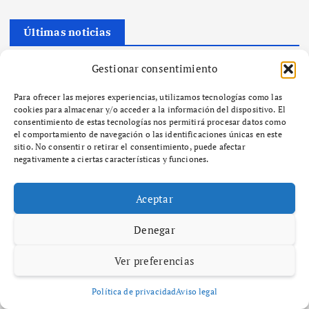
Últimas noticias
Gestionar consentimiento
A Paisaxe que sabe difunde la cultura y patrimonio de la provincia
de A Coruña a través de su gastronomía
Para ofrecer las mejores experiencias, utilizamos tecnologías como las
SEO y GEO: Cómo alinear la estrategia de contenidos con la
cookies para almacenar y/o acceder a la información del dispositivo. El
inteligencia artificial
consentimiento de estas tecnologías nos permitirá procesar datos como
La app Freecash de Almedia lidera los rankings globales de la App
el comportamiento de navegación o las identificaciones únicas en este
sitio. No consentir o retirar el consentimiento, puede afectar
Store de iOS mientras las plataformas de recompensas se
negativamente a ciertas características y funciones.
generalizan
Freecash presenta una forma divertida y sencilla de ganar dinero
viendo vídeos de YouTube
Aceptar
¿Qué es el zoning y cómo afecta el desarrollo urbano en tu
Denegar
comunidad?
Ver preferencias
Comentarios recientes
Política de privacidad
Aviso legal