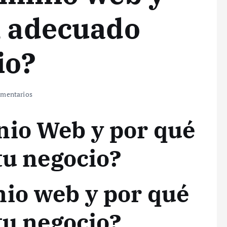
l adecuado
io?
mentarios
nio Web y por qué
tu negocio?
io web y por qué
tu negocio?