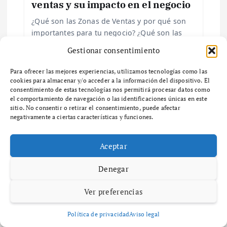
ventas y su impacto en el negocio
a
¿Qué son las Zonas de Ventas y por qué son
d
importantes para tu negocio? ¿Qué son las
zonas de ventas y por qué son importantes
Gestionar consentimiento
a
para tu negocio? Las zonas…
Para ofrecer las mejores experiencias, utilizamos tecnologías como las
s
cookies para almacenar y/o acceder a la información del dispositivo. El
consentimiento de estas tecnologías nos permitirá procesar datos como
el comportamiento de navegación o las identificaciones únicas en este
sitio. No consentir o retirar el consentimiento, puede afectar
negativamente a ciertas características y funciones.
Deja una respuesta
Aceptar
Tu dirección de correo electrónico no será publicada.
Los
campos obligatorios están marcados con
*
Denegar
Comentario
*
Ver preferencias
Política de privacidad
Aviso legal