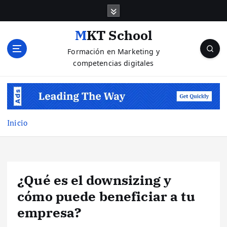
S
a
l
MKT School
t
Formación en Marketing y
a
competencias digitales
r
a
l
c
o
n
Inicio
t
e
n
i
¿Qué es el downsizing y
d
o
cómo puede beneficiar a tu
empresa?