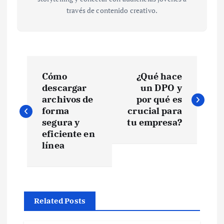
través de contenido creativo.
N
Cómo
¿Qué hace
a
descargar
un DPO y
archivos de
por qué es
v
forma
crucial para
segura y
tu empresa?
e
eficiente en
línea
g
a
Related Posts
c