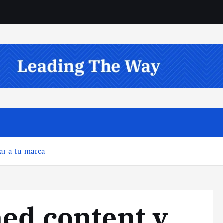
ar a tu marca
ned content y