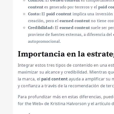
Control:
El
owned content
es completamente 
content
es generado por terceros y el
paid co
Costo:
El
paid content
implica una inversión
creación, pero el
earned content
no tiene cos
Credibilidad:
El
earned content
suele ser pe
proviene de fuentes externas, a diferencia del
autopromocional.
Importancia en la estrat
Integrar estos tres tipos de contenido en una es
maximizar su alcance y credibilidad. Mientras qu
la marca, el
paid content
ayuda a amplificar su m
y confianza a través de la recomendación de terc
Para profundizar más en estas diferencias, pued
for the Web» de Kristina Halvorson y el artículo