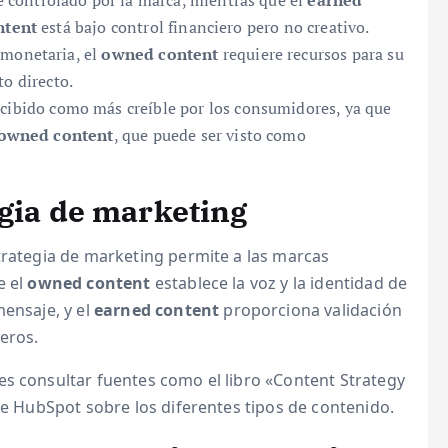
controlado por la marca, mientras que el
earned
ntent
está bajo control financiero pero no creativo.
 monetaria, el
owned content
requiere recursos para su
to directo.
rcibido como más creíble por los consumidores, ya que
owned content
, que puede ser visto como
egia de marketing
trategia de marketing permite a las marcas
e el
owned content
establece la voz y la identidad de
ensaje, y el
earned content
proporciona validación
eros.
es consultar fuentes como el libro «Content Strategy
 de HubSpot sobre los diferentes tipos de contenido.