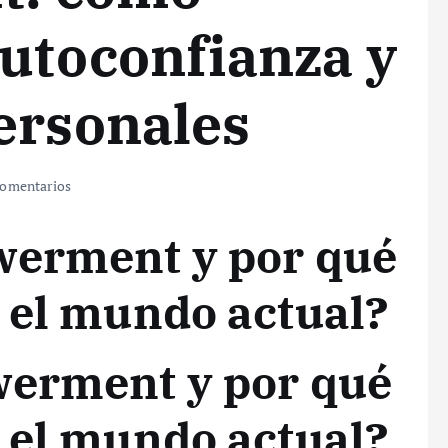
autoconfianza y
ersonales
omentarios
werment y por qué
 el mundo actual?
werment y por qué
 el mundo actual?