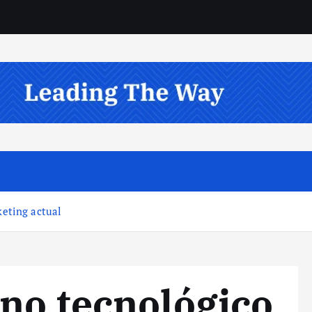
keting actual
no tecnológico