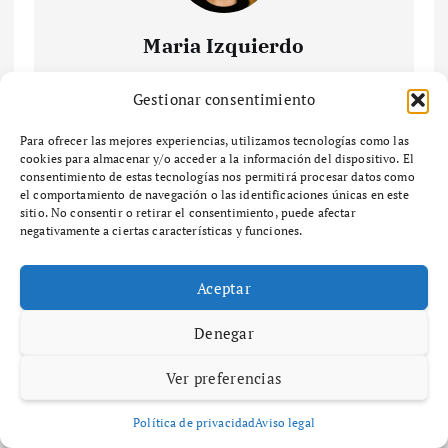
Maria Izquierdo
Soy María Izquierdo, profesional junior en
Gestionar consentimiento
comunicación digital. Creo y gestiono contenido
para redes y medios online, combinando
Para ofrecer las mejores experiencias, utilizamos tecnologías como las
copywriting, narrativa visual y edición básica. Con
cookies para almacenar y/o acceder a la información del dispositivo. El
formación en comunicación audiovisual y un
consentimiento de estas tecnologías nos permitirá procesar datos como
máster en contenidos digitales, me motiva el
el comportamiento de navegación o las identificaciones únicas en este
sitio. No consentir o retirar el consentimiento, puede afectar
storytelling y conectar con audiencias jóvenes a
negativamente a ciertas características y funciones.
través de contenido creativo.
Aceptar
Denegar
N
Estrategia
Cómo
Ver preferencias
a
de
desarrollar
especializac
una
Política de privacidad
Aviso legal
ión: cómo
estrategia