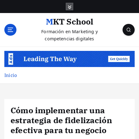
S
a
l
MKT School
t
Formación en Marketing y
a
competencias digitales
r
a
l
c
o
n
Inicio
t
e
n
i
Cómo implementar una
d
o
estrategia de fidelización
efectiva para tu negocio