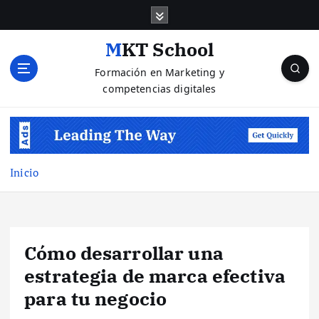
S
a
l
MKT School
t
Formación en Marketing y
a
competencias digitales
r
a
l
c
o
n
Inicio
t
e
n
i
Cómo desarrollar una
d
o
estrategia de marca efectiva
para tu negocio