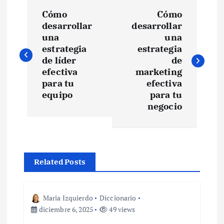
N
Cómo
Cómo
a
desarrollar
desarrollar
una
una
v
estrategia
estrategia
de líder
de
e
efectiva
marketing
para tu
efectiva
equipo
para tu
g
negocio
a
c
Related Posts
i
ó
Maria Izquierdo
Diccionario
diciembre 6, 2025
49 views