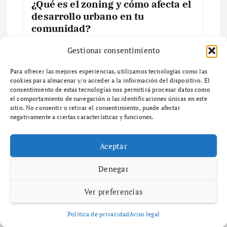
n
¿Qué es el zoning y cómo afecta el
desarrollo urbano en tu
d
comunidad?
e
¿Qué es el Zoning y por qué es importante en
Gestionar consentimiento
el desarrollo urbano? ¿Qué es el zoning y por
qué es importante en el desarrollo urbano? El
e
Para ofrecer las mejores experiencias, utilizamos tecnologías como las
zoning es un…
cookies para almacenar y/o acceder a la información del dispositivo. El
consentimiento de estas tecnologías nos permitirá procesar datos como
n
el comportamiento de navegación o las identificaciones únicas en este
sitio. No consentir o retirar el consentimiento, puede afectar
negativamente a ciertas características y funciones.
t
r
Aceptar
Maria Izquierdo
Diccionario
diciembre 6, 2025
56 views
a
Denegar
Guía completa sobre zonas de
ventas y su impacto en el negocio
Ver preferencias
d
¿Qué son las Zonas de Ventas y por qué son
Política de privacidad
Aviso legal
a
importantes para tu negocio? ¿Qué son las