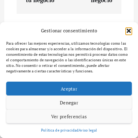
tu negocio
negocio
g
a
Gestionar consentimiento
c
Related Posts
Para ofrecer las mejores experiencias, utilizamos tecnologías como las
i
cookies para almacenar y/o acceder a la información del dispositivo. El
consentimiento de estas tecnologías nos permitirá procesar datos como
Maria Izquierdo
Diccionario
el comportamiento de navegación o las identificaciones únicas en este
ó
diciembre 6, 2025
51 views
sitio. No consentir o retirar el consentimiento, puede afectar
negativamente a ciertas características y funciones.
¿Qué es el zoning y cómo afecta el
n
desarrollo urbano en tu
Aceptar
comunidad?
d
¿Qué es el Zoning y por qué es importante en
Denegar
e
el desarrollo urbano? ¿Qué es el zoning y por
qué es importante en el desarrollo urbano? El
Ver preferencias
zoning es un…
e
Política de privacidad
Aviso legal