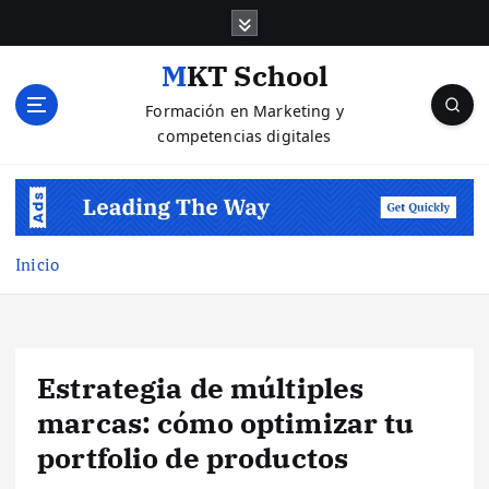
S
a
l
MKT School
t
Formación en Marketing y
a
competencias digitales
r
a
l
c
o
n
Inicio
t
e
n
i
Estrategia de múltiples
d
o
marcas: cómo optimizar tu
portfolio de productos