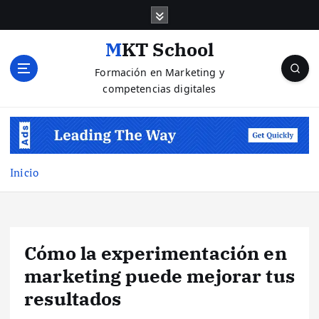
S
a
l
MKT School
t
Formación en Marketing y
a
competencias digitales
r
a
l
c
o
n
Inicio
t
e
n
i
Cómo la experimentación en
d
o
marketing puede mejorar tus
resultados