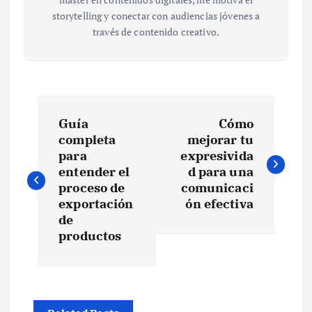
storytelling y conectar con audiencias jóvenes a
través de contenido creativo.
N
Guía
Cómo
a
completa
mejorar tu
para
expresivida
v
entender el
d para una
proceso de
comunicaci
e
exportación
ón efectiva
de
productos
g
a