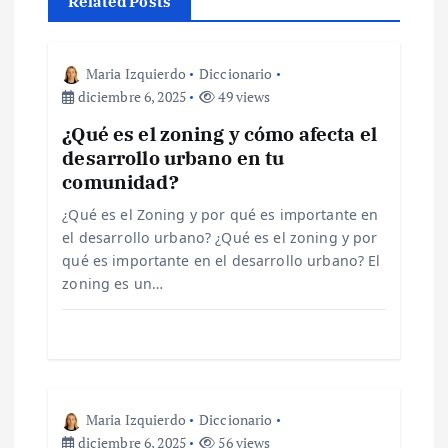
c
Related Posts
i
Maria Izquierdo
Diccionario
ó
diciembre 6, 2025
49 views
¿Qué es el zoning y cómo afecta el
n
desarrollo urbano en tu
comunidad?
d
¿Qué es el Zoning y por qué es importante en
e
el desarrollo urbano? ¿Qué es el zoning y por
qué es importante en el desarrollo urbano? El
zoning es un…
e
n
t
Maria Izquierdo
Diccionario
r
diciembre 6, 2025
56 views