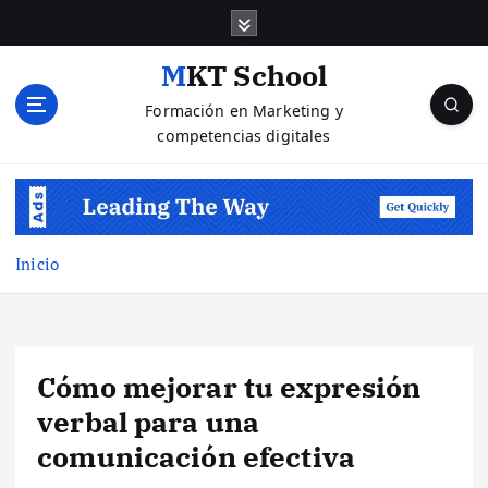
S
a
l
MKT School
t
Formación en Marketing y
a
competencias digitales
r
a
l
c
o
n
Inicio
t
e
n
i
Cómo mejorar tu expresión
d
o
verbal para una
comunicación efectiva