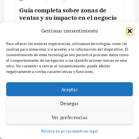
Guía completa sobre zonas de
a
ventas y su impacto en el negocio
d
¿Qué son las Zonas de Ventas y por qué son
Gestionar consentimiento
importantes para tu negocio? ¿Qué son las
a
zonas de ventas y por qué son importantes
Para ofrecer las mejores experiencias, utilizamos tecnologías como las
para tu negocio? Las zonas…
cookies para almacenar y/o acceder a la información del dispositivo. El
consentimiento de estas tecnologías nos permitirá procesar datos como
s
el comportamiento de navegación o las identificaciones únicas en este
sitio. No consentir o retirar el consentimiento, puede afectar
negativamente a ciertas características y funciones.
Aceptar
Deja una respuesta
Denegar
Tu dirección de correo electrónico no será publicada.
Los
campos obligatorios están marcados con
*
Ver preferencias
Comentario
*
Política de privacidad
Aviso legal