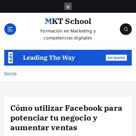
S
a
l
MKT School
t
Formación en Marketing y
a
competencias digitales
r
a
l
c
o
n
Inicio
t
e
n
i
Cómo utilizar Facebook para
d
o
potenciar tu negocio y
aumentar ventas