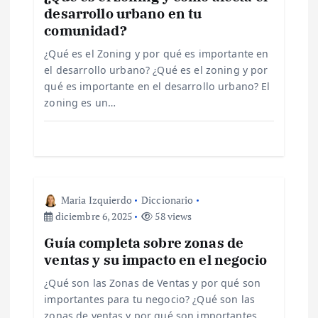
desarrollo urbano en tu
n
comunidad?
d
¿Qué es el Zoning y por qué es importante en
el desarrollo urbano? ¿Qué es el zoning y por
e
qué es importante en el desarrollo urbano? El
zoning es un…
e
n
t
Maria Izquierdo
Diccionario
diciembre 6, 2025
58 views
r
Guía completa sobre zonas de
ventas y su impacto en el negocio
a
¿Qué son las Zonas de Ventas y por qué son
d
importantes para tu negocio? ¿Qué son las
zonas de ventas y por qué son importantes