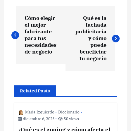
N
Cómo elegir
Qué es la
a
el mejor
fachada
fabricante
publicitaria
v
para tus
y cómo
necesidades
puede
e
de negocio
beneficiar
tu negocio
g
a
Related Posts
c
i
Maria Izquierdo
Diccionario
diciembre 6, 2025
50 views
ó
¿Qué es el zoning y cómo afecta el