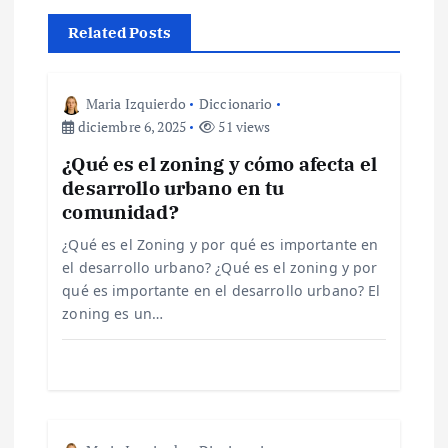
c
Related Posts
i
ó
Maria Izquierdo
Diccionario
diciembre 6, 2025
51 views
n
¿Qué es el zoning y cómo afecta el
desarrollo urbano en tu
d
comunidad?
e
¿Qué es el Zoning y por qué es importante en
el desarrollo urbano? ¿Qué es el zoning y por
qué es importante en el desarrollo urbano? El
e
zoning es un…
n
t