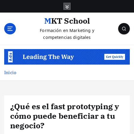
S
a
l
MKT School
t
Formación en Marketing y
a
competencias digitales
r
a
l
c
o
n
Inicio
t
e
n
i
¿Qué es el fast prototyping y
d
o
cómo puede beneficiar a tu
negocio?