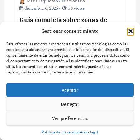
r
Maria Izquierdo
Diccionario
diciembre 6, 2025
58 views
a
Guía completa sobre zonas de
ventas y su impacto en el negocio
d
Gestionar consentimiento
¿Qué son las Zonas de Ventas y por qué son
a
Para ofrecer las mejores experiencias, utilizamos tecnologías como las
importantes para tu negocio? ¿Qué son las
cookies para almacenar y/o acceder a la información del dispositivo. El
zonas de ventas y por qué son importantes
consentimiento de estas tecnologías nos permitirá procesar datos como
s
para tu negocio? Las zonas…
el comportamiento de navegación o las identificaciones únicas en este
sitio. No consentir o retirar el consentimiento, puede afectar
negativamente a ciertas características y funciones.
Aceptar
Deja una respuesta
Denegar
Ver preferencias
Tu dirección de correo electrónico no será publicada.
Los
campos obligatorios están marcados con
*
Política de privacidad
Aviso legal
Comentario
*