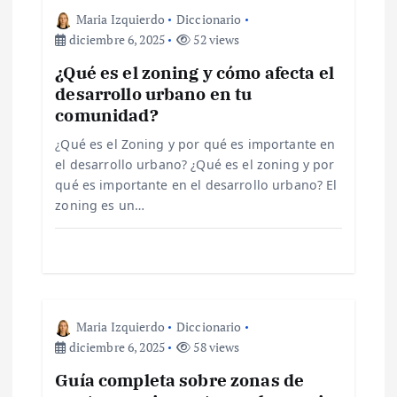
i
Maria Izquierdo
Diccionario
ó
diciembre 6, 2025
52 views
¿Qué es el zoning y cómo afecta el
n
desarrollo urbano en tu
comunidad?
d
¿Qué es el Zoning y por qué es importante en
e
el desarrollo urbano? ¿Qué es el zoning y por
qué es importante en el desarrollo urbano? El
zoning es un…
e
n
t
Maria Izquierdo
Diccionario
r
diciembre 6, 2025
58 views
Guía completa sobre zonas de
a