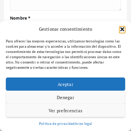
Nombre
*
Gestionar consentimiento
Correo electrónico
*
Para ofrecer las mejores experiencias, utilizamos tecnologías como las
cookies para almacenar y/o acceder a la información del dispositivo. El
consentimiento de estas tecnologías nos permitirá procesar datos como
el comportamiento de navegación o las identificaciones únicas en este
sitio. No consentir o retirar el consentimiento, puede afectar
Web
negativamente a ciertas características y funciones.
Aceptar
Guarda mi nombre, correo electrónico y web en
este navegador para la próxima vez que comente.
Denegar
Ver preferencias
Política de privacidad
Aviso legal