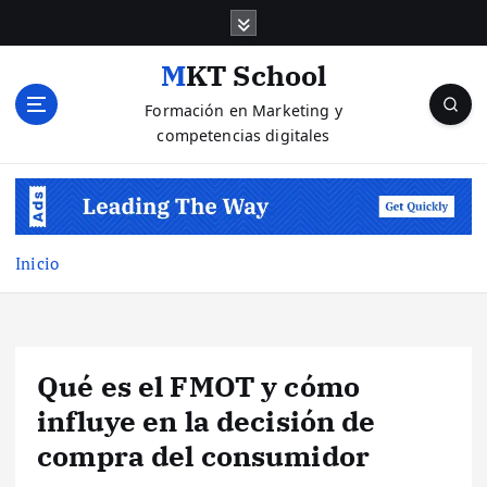
S
a
l
MKT School
t
Formación en Marketing y
a
competencias digitales
r
a
l
c
o
n
Inicio
t
e
n
i
Qué es el FMOT y cómo
d
o
influye en la decisión de
compra del consumidor