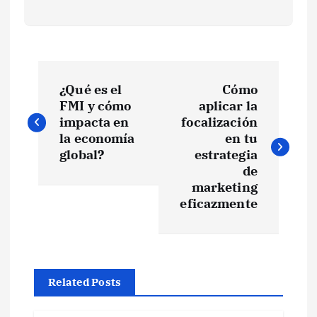
N
¿Qué es el
Cómo
a
FMI y cómo
aplicar la
impacta en
focalización
v
la economía
en tu
global?
estrategia
e
de
marketing
eficazmente
g
a
c
Related Posts