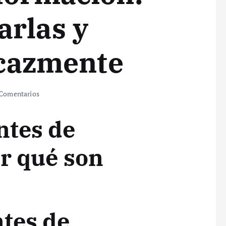
arlas y
ficazmente
Comentarios
ntes de
r qué son
ntes de