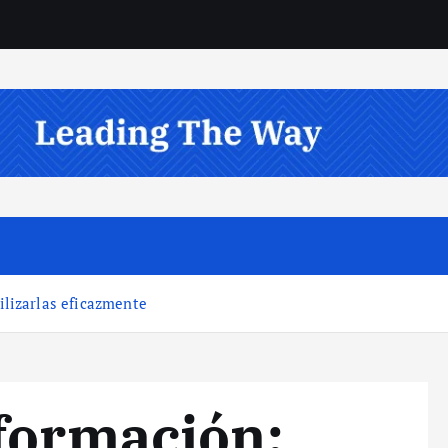
ilizarlas eficazmente
formación: