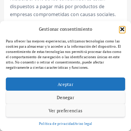
dispuestos a pagar más por productos de
empresas comprometidas con causas sociales.
En conclusión, el futuro del marketing de
Gestionar consentimiento
influencers se perfila como un espacio donde la
Para ofrecer las mejores experiencias, utilizamos tecnologías como las
autenticidad, la colaboración a largo plazo y el
cookies para almacenar y/o acceder a la información del dispositivo. El
uso de tecnología jugarán un papel central. Las
consentimiento de estas tecnologías nos permitirá procesar datos como
el comportamiento de navegación o las identificaciones únicas en este
marcas que se adapten a estas tendencias no
sitio. No consentir o retirar el consentimiento, puede afectar
solo mejorarán su visibilidad, sino que también
negativamente a ciertas características y funciones.
fortalecerán sus relaciones con los
consumidores.
Aceptar
Denegar
Ver preferencias
Política de privacidad
Aviso legal