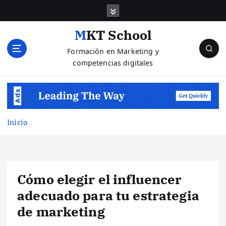
S
a
l
MKT School
t
Formación en Marketing y
a
competencias digitales
r
a
l
c
o
n
Inicio
t
e
n
i
Cómo elegir el influencer
d
o
adecuado para tu estrategia
de marketing