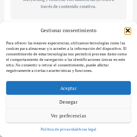
través de contenido creativo.
Gestionar consentimiento
N
Para ofrecer las mejores experiencias, utilizamos tecnologías como las
Cómo
Cómo
cookies para almacenar y/o acceder a la información del dispositivo. El
a
elaborar un
combatir la
consentimiento de estas tecnologías nos permitirá procesar datos como
informe de
infoxicació
el comportamiento de navegación o las identificaciones únicas en este
sitio. No consentir o retirar el consentimiento, puede afectar
v
gestión
n y mejorar
negativamente a ciertas características y funciones.
efectivo
tu consumo
e
para tu
de
Aceptar
empresa
informació
n
g
Denegar
a
Ver preferencias
c
Related Posts
Política de privacidad
Aviso legal