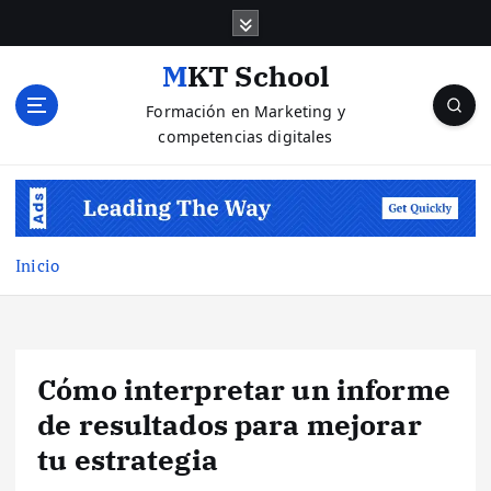
S
a
l
MKT School
t
Formación en Marketing y
a
competencias digitales
r
a
l
c
o
n
Inicio
t
e
n
i
Cómo interpretar un informe
d
o
de resultados para mejorar
tu estrategia