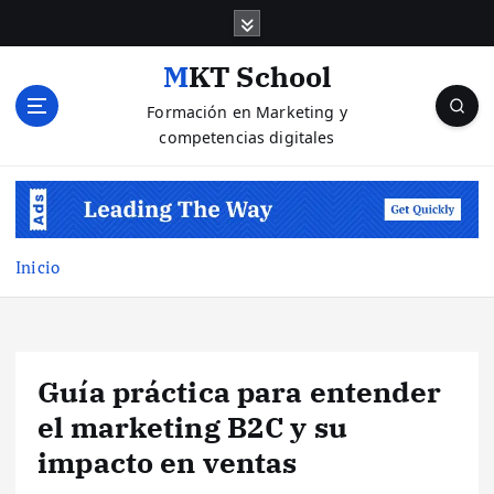
S
a
l
MKT School
t
Formación en Marketing y
a
competencias digitales
r
a
l
c
o
n
Inicio
t
e
n
i
Guía práctica para entender
d
o
el marketing B2C y su
impacto en ventas