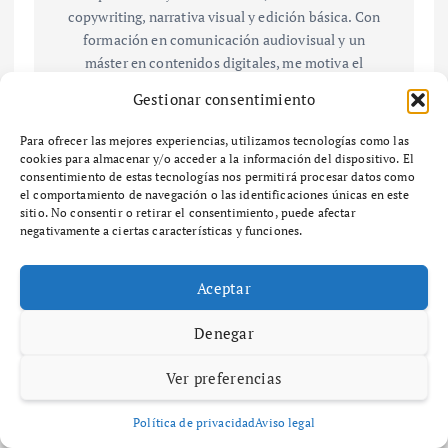
copywriting, narrativa visual y edición básica. Con
formación en comunicación audiovisual y un
máster en contenidos digitales, me motiva el
storytelling y conectar con audiencias jóvenes a
Gestionar consentimiento
través de contenido creativo.
Para ofrecer las mejores experiencias, utilizamos tecnologías como las
cookies para almacenar y/o acceder a la información del dispositivo. El
consentimiento de estas tecnologías nos permitirá procesar datos como
el comportamiento de navegación o las identificaciones únicas en este
N
sitio. No consentir o retirar el consentimiento, puede afectar
negativamente a ciertas características y funciones.
¿Qué es el
¿Qué es el
a
marketing
marketing
por permiso
radical y
Aceptar
v
y cómo
cómo puede
puede
transforma
Denegar
e
beneficiar a
r tu
tu negocio?
negocio?
Ver preferencias
g
Política de privacidad
Aviso legal