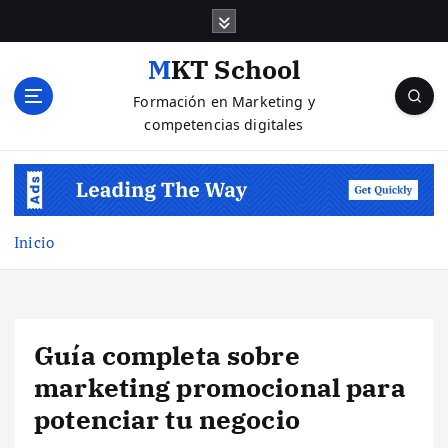
S
a
l
MKT School
t
Formación en Marketing y
a
competencias digitales
r
a
l
c
o
n
Inicio
t
e
n
i
Guía completa sobre
d
o
marketing promocional para
potenciar tu negocio