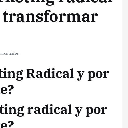
 transformar
mentarios
ting Radical y por
te?
ing radical y por
te?