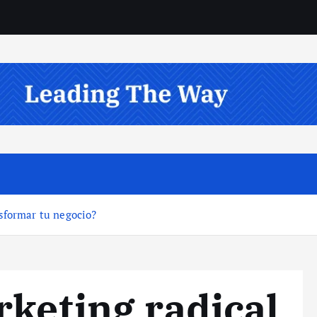
sformar tu negocio?
rketing radical