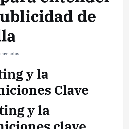
ublicidad de
la
mentarios
ing y la
niciones Clave
ing y la
niciones clave