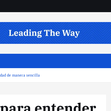
idad de manera sencilla
 para entender