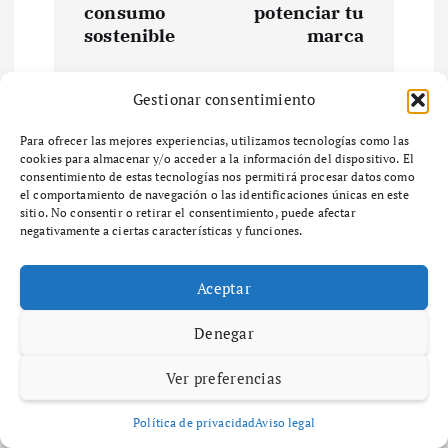
e
consumo
potenciar tu
sostenible
marca
g
Gestionar consentimiento
a
Para ofrecer las mejores experiencias, utilizamos tecnologías como las
Related Posts
c
cookies para almacenar y/o acceder a la información del dispositivo. El
consentimiento de estas tecnologías nos permitirá procesar datos como
el comportamiento de navegación o las identificaciones únicas en este
i
sitio. No consentir o retirar el consentimiento, puede afectar
Maria Izquierdo
Diccionario
negativamente a ciertas características y funciones.
diciembre 6, 2025
52 views
ó
¿Qué es el zoning y cómo afecta el
Aceptar
desarrollo urbano en tu
n
comunidad?
Denegar
d
¿Qué es el Zoning y por qué es importante en
Ver preferencias
el desarrollo urbano? ¿Qué es el zoning y por
e
qué es importante en el desarrollo urbano? El
Política de privacidad
Aviso legal
zoning es un…