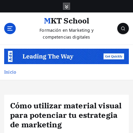
S
a
l
MKT School
t
Formación en Marketing y
a
competencias digitales
r
a
l
c
o
n
Inicio
t
e
n
i
Cómo utilizar material visual
d
o
para potenciar tu estrategia
de marketing