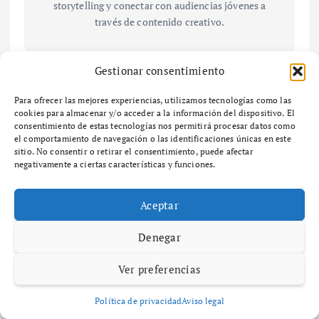
storytelling y conectar con audiencias jóvenes a
través de contenido creativo.
Gestionar consentimiento
N
Para ofrecer las mejores experiencias, utilizamos tecnologías como las
¿Qué es el
¿Qué es el
cookies para almacenar y/o acceder a la información del dispositivo. El
a
consentimiento de estas tecnologías nos permitirá procesar datos como
mercado
mercado de
el comportamiento de navegación o las identificaciones únicas en este
continuo y
compradore
sitio. No consentir o retirar el consentimiento, puede afectar
v
cómo
s y cómo
negativamente a ciertas características y funciones.
funciona en
aprovecharl
e
la bolsa
o
Aceptar
española?
eficazmente
?
g
Denegar
a
Ver preferencias
c
Política de privacidad
Aviso legal
Related Posts