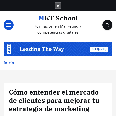
S
a
l
MKT School
t
Formación en Marketing y
a
competencias digitales
r
a
l
c
o
n
Inicio
t
e
n
i
Cómo entender el mercado
d
o
de clientes para mejorar tu
estrategia de marketing