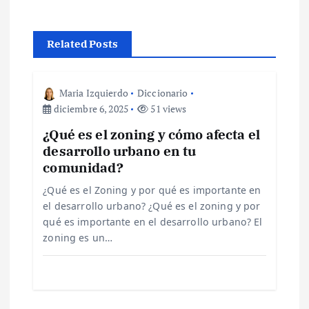
a
c
Related Posts
i
Maria Izquierdo
Diccionario
ó
diciembre 6, 2025
51 views
¿Qué es el zoning y cómo afecta el
n
desarrollo urbano en tu
comunidad?
d
¿Qué es el Zoning y por qué es importante en
e
el desarrollo urbano? ¿Qué es el zoning y por
qué es importante en el desarrollo urbano? El
zoning es un…
e
n