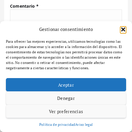
Comentario
*
Gestionar consentimiento
Para ofrecer las mejores experiencias, utilizamos tecnologías como las
cookies para almacenar y/o acceder a la información del dispositivo. El
Nombre
*
consentimiento de estas tecnologías nos permitirá procesar datos como
el comportamiento de navegación o las identificaciones únicas en este
sitio. No consentir o retirar el consentimiento, puede afectar
negativamente a ciertas características y funciones.
Correo electrónico
*
Aceptar
Denegar
Web
Ver preferencias
Guarda mi nombre, correo electrónico y web en
Política de privacidad
Aviso legal
este navegador para la próxima vez que comente.