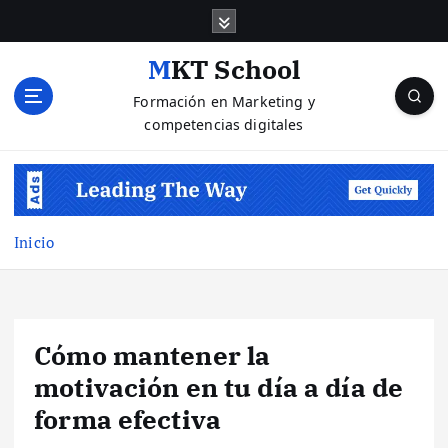
S
a
l
MKT School
t
Formación en Marketing y
a
competencias digitales
r
a
l
c
o
n
Inicio
t
e
n
i
Cómo mantener la
d
o
motivación en tu día a día de
forma efectiva