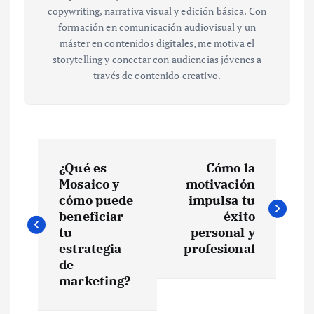
copywriting, narrativa visual y edición básica. Con
formación en comunicación audiovisual y un
máster en contenidos digitales, me motiva el
storytelling y conectar con audiencias jóvenes a
través de contenido creativo.
N
¿Qué es
Cómo la
a
Mosaico y
motivación
cómo puede
impulsa tu
v
beneficiar
éxito
tu
personal y
e
estrategia
profesional
de
marketing?
g