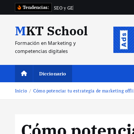
S
Tendencias:
S
E
O
y
G
E
O
:
C
ó
m
a
l
MKT School
t
a
Formación en Marketing y
r
competencias digitales
a
l
c
Diccionario
o
n
Inicio
Cómo potenciar tu estrategia de marketing offl
t
e
n
i
Cómo potencia
d
o