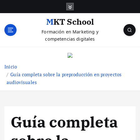
S
a
l
MKT School
t
Formación en Marketing y
a
competencias digitales
r
a
l
c
Inicio
o
Guía completa sobre la preproducción en proyectos
n
audiovisuales
t
e
n
i
d
Guía completa
o