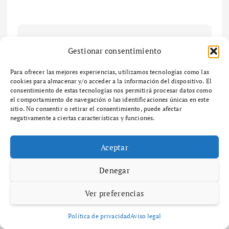
Maria Izquierdo
Gestionar consentimiento
Soy María Izquierdo,
Para ofrecer las mejores experiencias, utilizamos tecnologías como las
profesional junior en
cookies para almacenar y/o acceder a la información del dispositivo. El
comunicación digital. Creo y
consentimiento de estas tecnologías nos permitirá procesar datos como
gestiono contenido para redes
el comportamiento de navegación o las identificaciones únicas en este
sitio. No consentir o retirar el consentimiento, puede afectar
y medios online, combinando
negativamente a ciertas características y funciones.
copywriting, narrativa visual y
edición básica. Con
formación en comunicación
Aceptar
audiovisual y un máster en
contenidos digitales, me
Denegar
motiva el storytelling y
Ver preferencias
conectar con audiencias
jóvenes a través de contenido
creativo.
Política de privacidad
Aviso legal