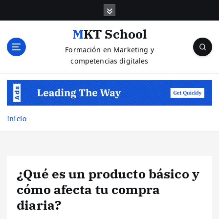
S
a
l
MKT School
t
Formación en Marketing y
a
competencias digitales
r
a
l
c
o
n
Inicio
t
e
n
i
¿Qué es un producto básico y
d
o
cómo afecta tu compra
diaria?