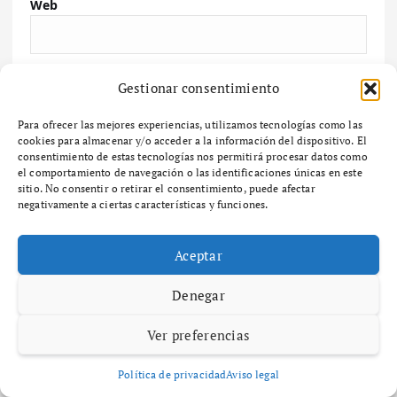
Web
Guarda mi nombre, correo electrónico y web en
Gestionar consentimiento
este navegador para la próxima vez que comente.
Para ofrecer las mejores experiencias, utilizamos tecnologías como las
cookies para almacenar y/o acceder a la información del dispositivo. El
consentimiento de estas tecnologías nos permitirá procesar datos como
el comportamiento de navegación o las identificaciones únicas en este
sitio. No consentir o retirar el consentimiento, puede afectar
Buscar
negativamente a ciertas características y funciones.
Aceptar
Buscar
Denegar
Últimas noticias
Ver preferencias
Política de privacidad
Aviso legal
A Paisaxe que sabe difunde la cultura y patrimonio de la provincia