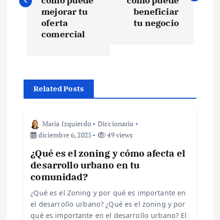
v
cómo puede
cómo puede
mejorar tu
beneficiar
e
oferta
tu negocio
comercial
g
a
Related Posts
c
i
Maria Izquierdo
Diccionario
diciembre 6, 2025
49 views
ó
¿Qué es el zoning y cómo afecta el
desarrollo urbano en tu
n
comunidad?
d
¿Qué es el Zoning y por qué es importante en
el desarrollo urbano? ¿Qué es el zoning y por
qué es importante en el desarrollo urbano? El