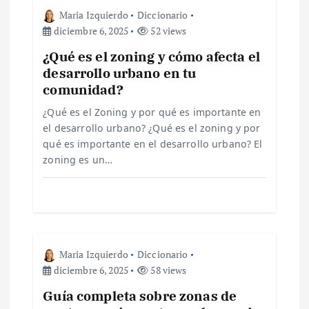
ó
Maria Izquierdo
Diccionario
n
diciembre 6, 2025
52 views
¿Qué es el zoning y cómo afecta el
d
desarrollo urbano en tu
comunidad?
e
¿Qué es el Zoning y por qué es importante en
el desarrollo urbano? ¿Qué es el zoning y por
e
qué es importante en el desarrollo urbano? El
zoning es un…
n
t
r
Maria Izquierdo
Diccionario
a
diciembre 6, 2025
58 views
Guía completa sobre zonas de
d