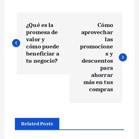
N
¿Qué es la
Cómo
a
promesa de
aprovechar
valor y
las
v
cómo puede
promocione
beneficiar a
s y
e
tu negocio?
descuentos
para
ahorrar
g
más en tus
compras
a
c
i
Related Posts