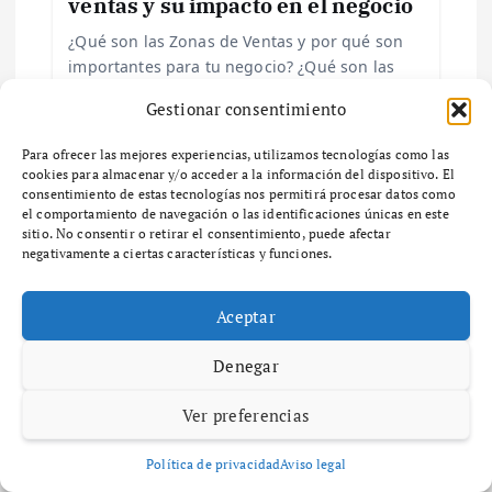
ventas y su impacto en el negocio
a
¿Qué son las Zonas de Ventas y por qué son
importantes para tu negocio? ¿Qué son las
s
zonas de ventas y por qué son importantes
Gestionar consentimiento
para tu negocio? Las zonas…
Para ofrecer las mejores experiencias, utilizamos tecnologías como las
cookies para almacenar y/o acceder a la información del dispositivo. El
consentimiento de estas tecnologías nos permitirá procesar datos como
el comportamiento de navegación o las identificaciones únicas en este
sitio. No consentir o retirar el consentimiento, puede afectar
negativamente a ciertas características y funciones.
Deja una respuesta
Aceptar
Tu dirección de correo electrónico no será publicada.
Los
campos obligatorios están marcados con
*
Denegar
Comentario
*
Ver preferencias
Política de privacidad
Aviso legal