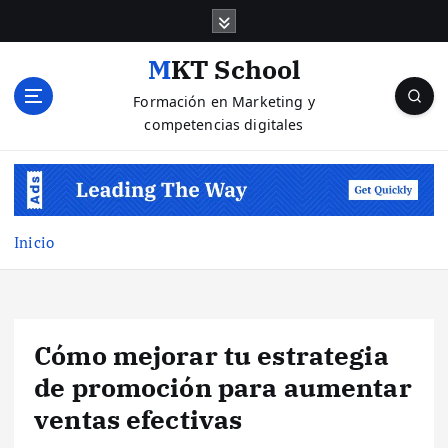
S
a
l
MKT School
t
Formación en Marketing y
a
competencias digitales
r
a
l
c
o
n
Inicio
t
e
n
i
Cómo mejorar tu estrategia
d
o
de promoción para aumentar
ventas efectivas