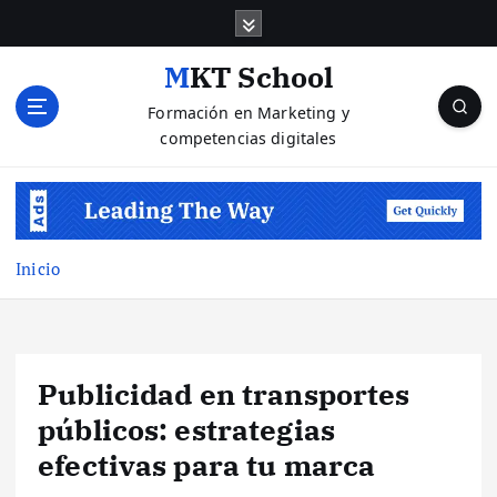
S
a
l
MKT School
t
Formación en Marketing y
a
competencias digitales
r
a
l
c
o
n
Inicio
t
e
n
i
Publicidad en transportes
d
o
públicos: estrategias
efectivas para tu marca