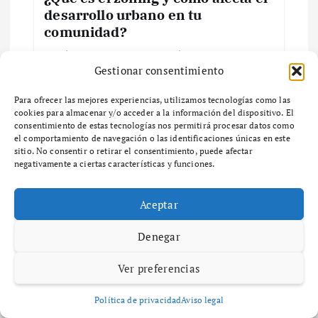
n
desarrollo urbano en tu
comunidad?
d
¿Qué es el Zoning y por qué es importante en
e
Gestionar consentimiento
el desarrollo urbano? ¿Qué es el zoning y por
qué es importante en el desarrollo urbano? El
Para ofrecer las mejores experiencias, utilizamos tecnologías como las
zoning es un…
e
cookies para almacenar y/o acceder a la información del dispositivo. El
consentimiento de estas tecnologías nos permitirá procesar datos como
n
el comportamiento de navegación o las identificaciones únicas en este
sitio. No consentir o retirar el consentimiento, puede afectar
negativamente a ciertas características y funciones.
t
Maria Izquierdo
Diccionario
Aceptar
r
diciembre 6, 2025
58 views
Denegar
Guía completa sobre zonas de
a
ventas y su impacto en el negocio
Ver preferencias
d
¿Qué son las Zonas de Ventas y por qué son
importantes para tu negocio? ¿Qué son las
Política de privacidad
Aviso legal
zonas de ventas y por qué son importantes