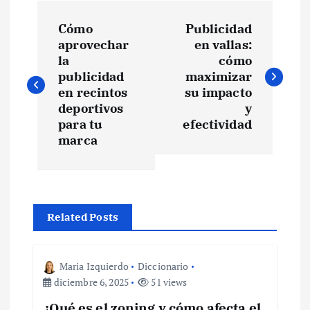
N
Cómo
Publicidad
a
aprovechar
en vallas:
la
cómo
v
publicidad
maximizar
en recintos
su impacto
e
deportivos
y
para tu
efectividad
marca
g
a
c
Related Posts
i
Maria Izquierdo
Diccionario
ó
diciembre 6, 2025
51 views
¿Qué es el zoning y cómo afecta el