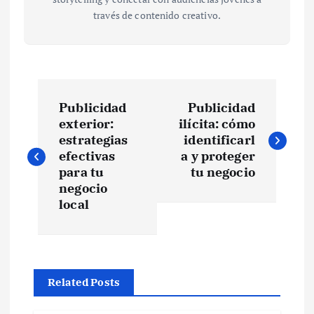
través de contenido creativo.
N
Publicidad
Publicidad
a
exterior:
ilícita: cómo
estrategias
identificarl
v
efectivas
a y proteger
para tu
tu negocio
e
negocio
local
g
a
Related Posts
c