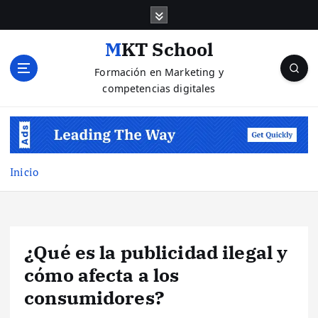
S
a
l
MKT School
t
Formación en Marketing y
a
competencias digitales
r
a
l
c
o
n
Inicio
t
e
n
i
¿Qué es la publicidad ilegal y
d
o
cómo afecta a los
consumidores?