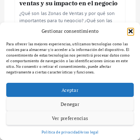
ventas y su impacto en el negocio
a
¿Qué son las Zonas de Ventas y por qué son
d
importantes para tu negocio? ¿Qué son las
zonas de ventas y por qué son importantes
Gestionar consentimiento
a
para tu negocio? Las zonas…
Para ofrecer las mejores experiencias, utilizamos tecnologías como las
s
cookies para almacenar y/o acceder a la información del dispositivo. El
consentimiento de estas tecnologías nos permitirá procesar datos como
el comportamiento de navegación o las identificaciones únicas en este
sitio. No consentir o retirar el consentimiento, puede afectar
negativamente a ciertas características y funciones.
Deja una respuesta
Aceptar
Tu dirección de correo electrónico no será publicada.
Los
campos obligatorios están marcados con
*
Denegar
Comentario
*
Ver preferencias
Política de privacidad
Aviso legal