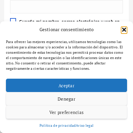
Guarda mi nombre, correo electrónico y web en
este navegador para la próxima vez que comente.
Gestionar consentimiento
Para ofrecer las mejores experiencias, utilizamos tecnologías como las
cookies para almacenar y/o acceder a la información del dispositivo. El
consentimiento de estas tecnologías nos permitirá procesar datos como
el comportamiento de navegación o las identificaciones únicas en este
sitio. No consentir o retirar el consentimiento, puede afectar
Buscar
negativamente a ciertas características y funciones.
Buscar
Aceptar
Denegar
Últimas noticias
Ver preferencias
A Paisaxe que sabe difunde la cultura y patrimonio de la provincia
Política de privacidad
Aviso legal
de A Coruña a través de su gastronomía