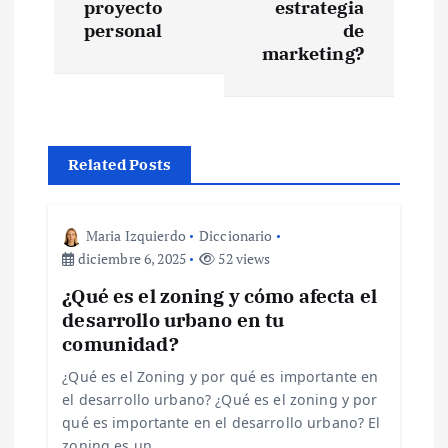
e
proyecto
estrategia
personal
de
marketing?
g
a
c
Related Posts
i
Maria Izquierdo
Diccionario
ó
diciembre 6, 2025
52 views
¿Qué es el zoning y cómo afecta el
n
desarrollo urbano en tu
comunidad?
d
¿Qué es el Zoning y por qué es importante en
e
el desarrollo urbano? ¿Qué es el zoning y por
qué es importante en el desarrollo urbano? El
zoning es un…