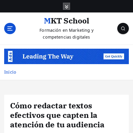
S
a
l
MKT School
t
Formación en Marketing y
a
competencias digitales
r
a
l
c
o
n
Inicio
t
e
n
i
Cómo redactar textos
d
o
efectivos que capten la
atención de tu audiencia