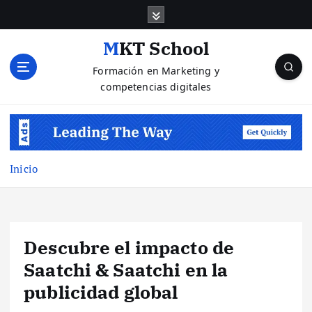
S
a
l
MKT School
t
Formación en Marketing y
a
competencias digitales
r
a
l
c
o
n
Inicio
t
e
n
i
Descubre el impacto de
d
o
Saatchi & Saatchi en la
publicidad global