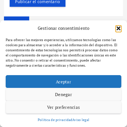
Buscar
Gestionar consentimiento
Para ofrecer las mejores experiencias, utilizamos tecnologías como las
Buscar
cookies para almacenar y/o acceder a la información del dispositivo. El
consentimiento de estas tecnologías nos permitirá procesar datos como
el comportamiento de navegación o las identificaciones únicas en este
sitio. No consentir o retirar el consentimiento, puede afectar
Últimas noticias
negativamente a ciertas características y funciones.
A Paisaxe que sabe difunde la cultura y patrimonio de la provincia
Aceptar
de A Coruña a través de su gastronomía
SEO y GEO: Cómo alinear la estrategia de contenidos con la
Denegar
inteligencia artificial
La app Freecash de Almedia lidera los rankings globales de la App
Ver preferencias
Store de iOS mientras las plataformas de recompensas se
generalizan
Política de privacidad
Aviso legal
Freecash presenta una forma divertida y sencilla de ganar dinero