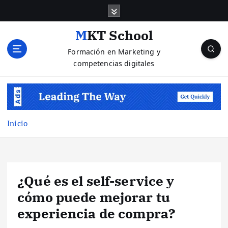
S
a
l
MKT School
t
Formación en Marketing y
a
competencias digitales
r
a
l
c
o
n
Inicio
t
e
n
i
¿Qué es el self-service y
d
o
cómo puede mejorar tu
experiencia de compra?