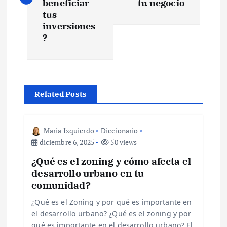
beneficiar
tu negocio
e
tus
inversiones
?
g
a
c
Related Posts
i
Maria Izquierdo
Diccionario
ó
diciembre 6, 2025
50 views
¿Qué es el zoning y cómo afecta el
n
desarrollo urbano en tu
comunidad?
d
¿Qué es el Zoning y por qué es importante en
e
el desarrollo urbano? ¿Qué es el zoning y por
qué es importante en el desarrollo urbano? El