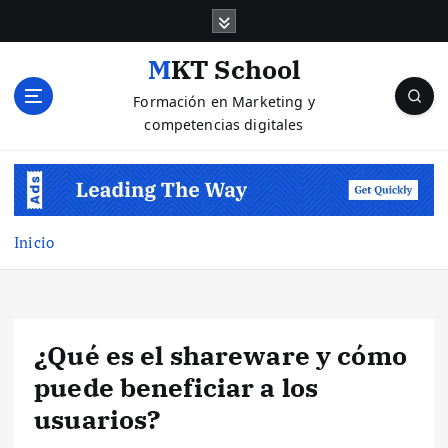
S
a
l
MKT School
t
Formación en Marketing y
a
competencias digitales
r
a
l
c
o
n
Inicio
t
e
n
i
¿Qué es el shareware y cómo
d
o
puede beneficiar a los
usuarios?