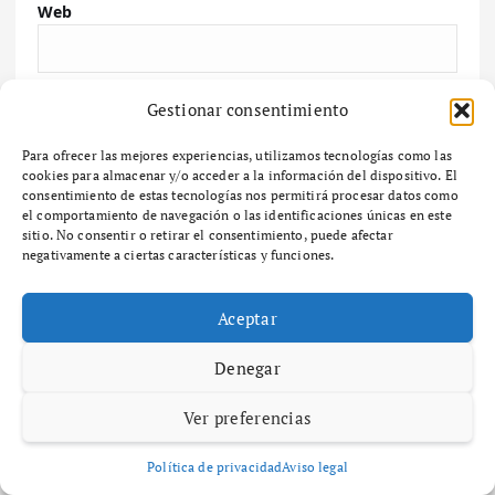
Web
Guarda mi nombre, correo electrónico y web en
Gestionar consentimiento
este navegador para la próxima vez que comente.
Para ofrecer las mejores experiencias, utilizamos tecnologías como las
cookies para almacenar y/o acceder a la información del dispositivo. El
consentimiento de estas tecnologías nos permitirá procesar datos como
el comportamiento de navegación o las identificaciones únicas en este
sitio. No consentir o retirar el consentimiento, puede afectar
negativamente a ciertas características y funciones.
Buscar
Aceptar
Buscar
Denegar
Ver preferencias
Últimas noticias
Política de privacidad
Aviso legal
A Paisaxe que sabe difunde la cultura y patrimonio de la provincia