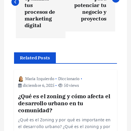
v
tus
potenciar tu
e
procesos de
negocio y
marketing
proyectos
digital
g
a
c
Related Posts
i
Maria Izquierdo
Diccionario
ó
diciembre 6, 2025
50 views
¿Qué es el zoning y cómo afecta el
n
desarrollo urbano en tu
comunidad?
d
¿Qué es el Zoning y por qué es importante en
e
el desarrollo urbano? ¿Qué es el zoning y por