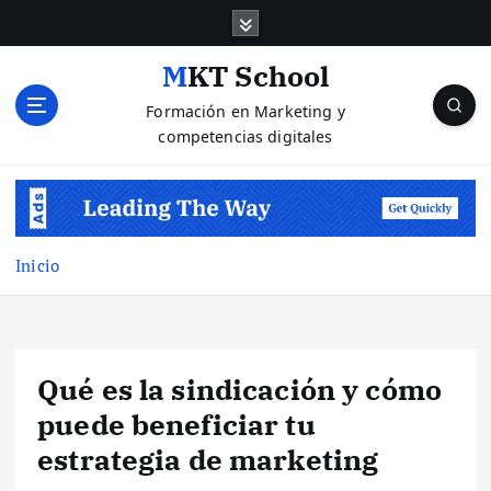
S
a
l
MKT School
t
Formación en Marketing y
a
competencias digitales
r
a
l
c
o
n
Inicio
t
e
n
i
Qué es la sindicación y cómo
d
o
puede beneficiar tu
estrategia de marketing