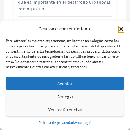
qué es importante en el desarrollo urbano? El
zoning es un…
e
n
Gestionar consentimiento
t
Para ofrecer las mejores experiencias, utilizamos tecnologías como las
cookies para almacenar y/o acceder a la información del dispositivo. El
Maria Izquierdo
Diccionario
r
consentimiento de estas tecnologías nos permitirá procesar datos como
diciembre 6, 2025
58 views
el comportamiento de navegación o las identificaciones únicas en este
sitio. No consentir o retirar el consentimiento, puede afectar
Guía completa sobre zonas de
a
negativamente a ciertas características y funciones.
ventas y su impacto en el negocio
d
¿Qué son las Zonas de Ventas y por qué son
Aceptar
importantes para tu negocio? ¿Qué son las
a
zonas de ventas y por qué son importantes
Denegar
para tu negocio? Las zonas…
s
Ver preferencias
Política de privacidad
Aviso legal