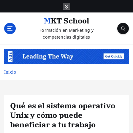
S
a
l
MKT School
t
Formación en Marketing y
a
competencias digitales
r
a
l
c
o
n
Inicio
t
e
n
i
Qué es el sistema operativo
d
o
Unix y cómo puede
beneficiar a tu trabajo