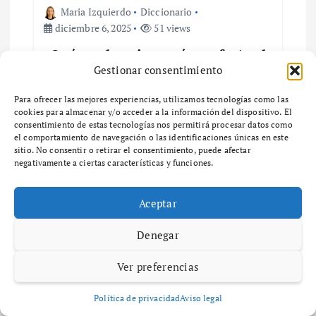
i
Maria Izquierdo
Diccionario
diciembre 6, 2025
51 views
ó
¿Qué es el zoning y cómo afecta el
desarrollo urbano en tu
Gestionar consentimiento
n
comunidad?
Para ofrecer las mejores experiencias, utilizamos tecnologías como las
d
¿Qué es el Zoning y por qué es importante en
cookies para almacenar y/o acceder a la información del dispositivo. El
consentimiento de estas tecnologías nos permitirá procesar datos como
el desarrollo urbano? ¿Qué es el zoning y por
el comportamiento de navegación o las identificaciones únicas en este
e
qué es importante en el desarrollo urbano? El
sitio. No consentir o retirar el consentimiento, puede afectar
zoning es un…
negativamente a ciertas características y funciones.
e
Aceptar
n
Denegar
t
Maria Izquierdo
Diccionario
Ver preferencias
diciembre 6, 2025
58 views
r
Guía completa sobre zonas de
Política de privacidad
Aviso legal
ventas y su impacto en el negocio