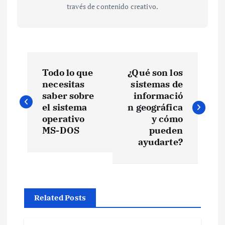
través de contenido creativo.
N
Todo lo que
¿Qué son los
a
necesitas
sistemas de
saber sobre
informació
v
el sistema
n geográfica
operativo
y cómo
e
MS-DOS
pueden
ayudarte?
g
a
Related Posts
c