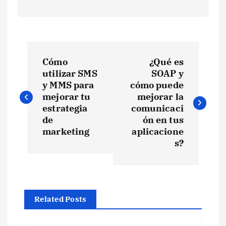
N
Cómo
¿Qué es
a
utilizar SMS
SOAP y
y MMS para
cómo puede
v
mejorar tu
mejorar la
estrategia
comunicaci
e
de
ón en tus
marketing
aplicacione
s?
g
a
c
Related Posts