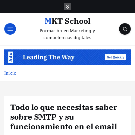
S
a
l
MKT School
t
Formación en Marketing y
a
competencias digitales
r
a
l
c
o
n
Inicio
t
e
n
i
Todo lo que necesitas saber
d
o
sobre SMTP y su
funcionamiento en el email