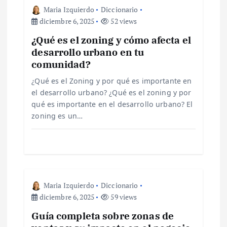
i
Maria Izquierdo
Diccionario
ó
diciembre 6, 2025
52 views
¿Qué es el zoning y cómo afecta el
n
desarrollo urbano en tu
comunidad?
d
¿Qué es el Zoning y por qué es importante en
e
el desarrollo urbano? ¿Qué es el zoning y por
qué es importante en el desarrollo urbano? El
zoning es un…
e
n
t
Maria Izquierdo
Diccionario
r
diciembre 6, 2025
59 views
Guía completa sobre zonas de
a