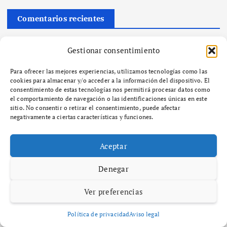
Comentarios recientes
No hay comentarios que mostrar.
Gestionar consentimiento
Para ofrecer las mejores experiencias, utilizamos tecnologías como las
Categorías
cookies para almacenar y/o acceder a la información del dispositivo. El
consentimiento de estas tecnologías nos permitirá procesar datos como
el comportamiento de navegación o las identificaciones únicas en este
Comercio, Empresa y Negocios
sitio. No consentir o retirar el consentimiento, puede afectar
Diccionario
negativamente a ciertas características y funciones.
Economía, Hacienda e Impuestos
SEO y GEO
Aceptar
VIP
Denegar
Ver preferencias
Política de privacidad
Aviso legal